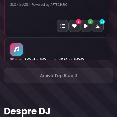
31.07.2026 |
Powered by AFTECH.RO
7
106
1
Top 10de10 - editia 193
24.07.2026 |
Powered by AFTECH.RO
Arhivă Top 10de10
11
105
2
Despre DJ