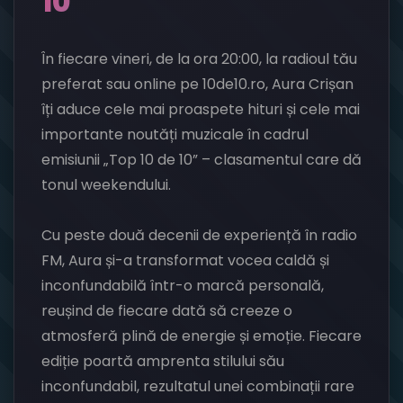
10”
În fiecare vineri, de la ora 20:00, la radioul tău
preferat sau online pe 10de10.ro, Aura Crișan
îți aduce cele mai proaspete hituri și cele mai
importante noutăți muzicale în cadrul
emisiunii „Top 10 de 10” – clasamentul care dă
tonul weekendului.
Cu peste două decenii de experiență în radio
FM, Aura și-a transformat vocea caldă și
inconfundabilă într-o marcă personală,
reușind de fiecare dată să creeze o
atmosferă plină de energie și emoție. Fiecare
ediție poartă amprenta stilului său
inconfundabil, rezultatul unei combinații rare