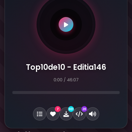
Top10de10 - Editia146
0:00
/
46:07
301
7
28