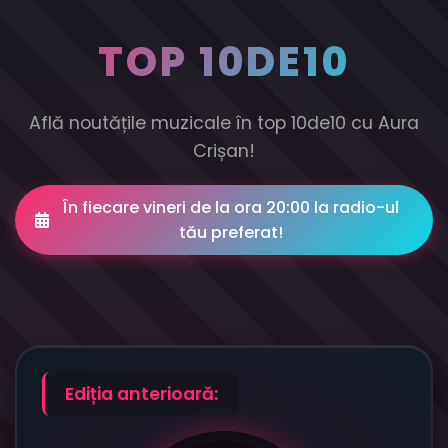
TOP 10DE10
Află noutățile muzicale în top 10de10 cu Aura
Crișan!
În fiecare vineri de la ora 20:00 la radio-ul
tău preferat!
Ediția anterioară: