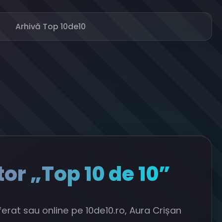
Arhivă Top 10de10
or „Top 10 de 10”
referat sau online pe 10de10.ro, Aura Crișan