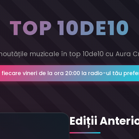
TOP 10DE10
noutățile muzicale în top 10de10 cu Aura C
n fiecare vineri de la ora 20:00 la radio-ul tău prefe
Ediții Anteri