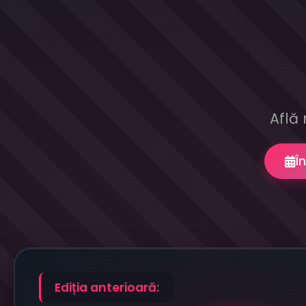
Află 
Î
Ediția anterioară: