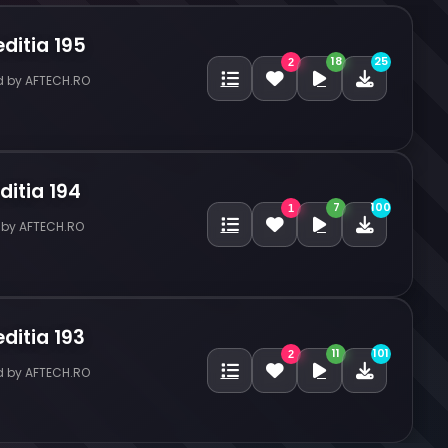
ditia 195
18
25
2
d by AFTECH.RO
ditia 194
7
100
1
 by AFTECH.RO
ditia 193
11
101
2
d by AFTECH.RO