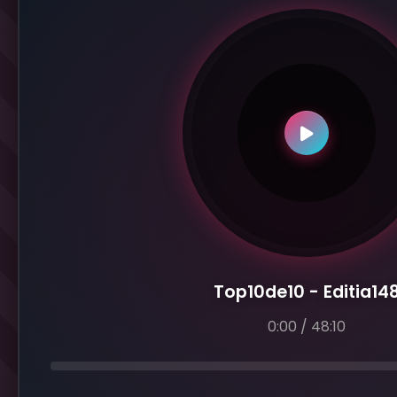
Top10de10 - Editia14
0:00
/
48:10