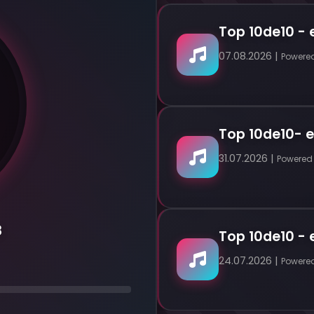
Top 10de10 - e
07.08.2026 |
Powere
Top 10de10- e
31.07.2026 |
Powered
8
Top 10de10 - e
24.07.2026 |
Powere