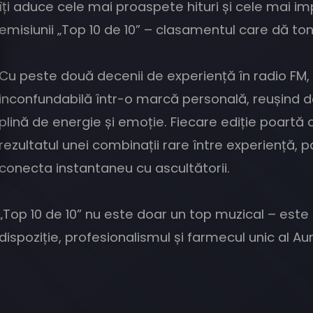
îți aduce cele mai proaspete hituri și cele mai i
emisiunii „Top 10 de 10” – clasamentul care dă to
Cu peste două decenii de experiență în radio FM,
inconfundabilă într-o marcă personală, reușind 
plină de energie și emoție. Fiecare ediție poartă 
rezultatul unei combinații rare între experiență, 
conecta instantaneu cu ascultătorii.
„Top 10 de 10” nu este doar un top muzical – est
dispoziție, profesionalismul și farmecul unic al Aur