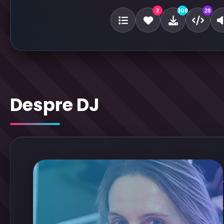
308
2
28
Despre DJ