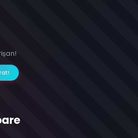
rișan!
rat!
oare