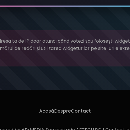
sa ta de IP doar atunci când votezi sau folosești widgetu
mărul de redări și utilizarea widgeturilor pe site-urile ext
Acasă
Despre
Contact
wered by AF-MEDIA Services prin AFTECH.RO | Contact: 