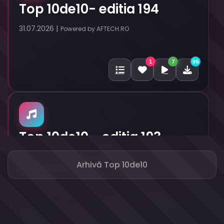
Top 10de10- editia 194
31.07.2026 |
Powered by AFTECH.RO
7
95
1
Top 10de10 - editia 193
24.07.2026 |
Powered by AFTECH.RO
Arhivă Top 10de10
11
94
2