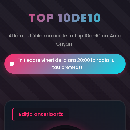
TOP 10DE10
Află noutățile muzicale în top 10de10 cu Aura
Crișan!
În fiecare vineri de la ora 20:00 la radio-ul
tău preferat!
Ediția anterioară: