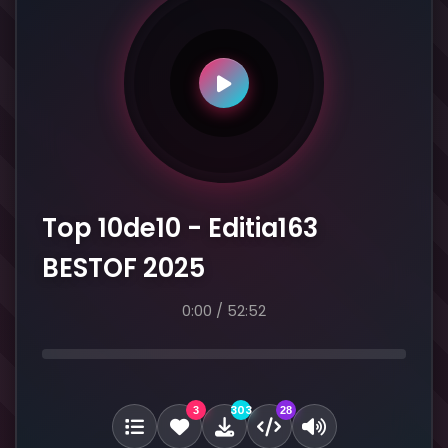
Top 10de10 - Editia163
BESTOF 2025
0:00
/
52:52
303
3
28