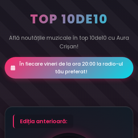
TOP 10DE10
Află noutățile muzicale în top 10de10 cu Aura
Crișan!
În fiecare vineri de la ora 20:00 la radio-ul
tău preferat!
Ediția anterioară: