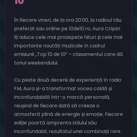
10”
În fiecare vineri, de la ora 20:00, la radioul tău
preferat sau online pe 10de10.ro, Aura Crișan
îți aduce cele mai proaspete hituri și cele mai
importante noutăți muzicale în cadrul
emisiunii „Top 10 de 10” – clasamentul care dă
tonul weekendului.
Cu peste două decenii de experiență în radio
FM, Aura și-a transformat vocea caldă și
inconfundabilă într-o marcă personală,
reușind de fiecare dată să creeze o
atmosferă plină de energie și emoție. Fiecare
ediție poartă amprenta stilului său
inconfundabil, rezultatul unei combinații rare