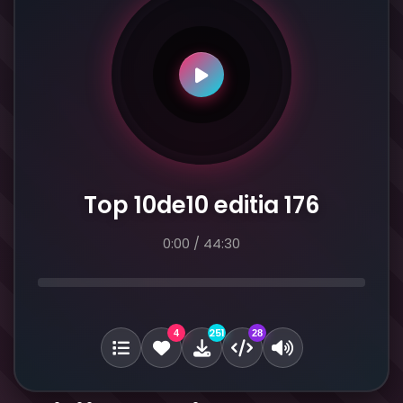
Top 10de10 editia 176
0:00
/
44:30
251
4
28