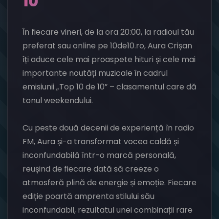
10”
În fiecare vineri, de la ora 20:00, la radioul tău
preferat sau online pe 10de10.ro, Aura Crișan
îți aduce cele mai proaspete hituri și cele mai
importante noutăți muzicale în cadrul
emisiunii „Top 10 de 10” – clasamentul care dă
tonul weekendului.
Cu peste două decenii de experiență în radio
FM, Aura și-a transformat vocea caldă și
inconfundabilă într-o marcă personală,
reușind de fiecare dată să creeze o
atmosferă plină de energie și emoție. Fiecare
ediție poartă amprenta stilului său
inconfundabil, rezultatul unei combinații rare