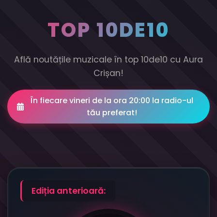
TOP 10DE10
Află noutățile muzicale în top 10de10 cu Aura
Crișan!
În fiecare vineri de la ora 20:00 la radio-ul
tău preferat!
Ediția anterioară: