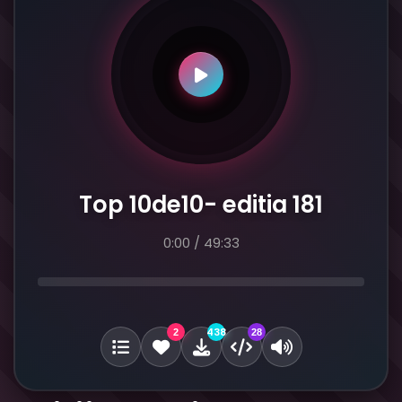
Top 10de10- editia 181
0:00
/
49:33
438
2
28