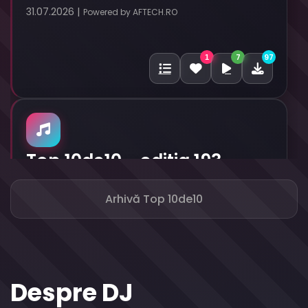
31.07.2026 |
Powered by AFTECH.RO
7
97
1
Top 10de10 - editia 193
24.07.2026 |
Powered by AFTECH.RO
Arhivă Top 10de10
11
97
2
Despre DJ